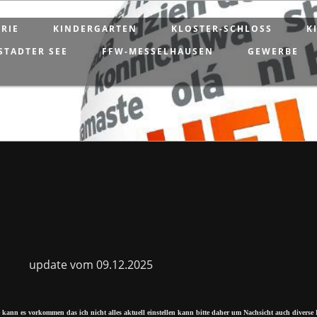
RIE
KINDERGARTEN
KLOSTER-SCHLOSS
K
STADTER SEE
FFW-MESSELHAUSEN
GEWERBE
update vom 09.12.2025
e kann es vorkommen das ich nicht alles aktuell einstellen kann bitte daher um Nachsicht auch diverse 