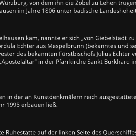
Würzburg, von dem ihn die Zobel zu Lehen trugen.
ausen im Jahre 1806 unter badische Landeshohei
lhausen kam, nannte er sich „von Giebelstadt zu
ordula Echter aus Mespelbrunn (bekanntes und s
wester des bekannten Fürstbischofs Julius Echter 
„Apostelaltar“ in der Pfarrkirche Sankt Burkhard 
gen in der an Kunstdenkmälern reich ausgestattet
hr 1995 erbauen ließ.
te Ruhestätte auf der linken Seite des Querschiff