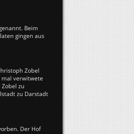
 genannt. Beim
laten gingen aus
hristoph Zobel
. mal verwitwete
 Zobel zu
stadt zu Darstadt
worben. Der Hof