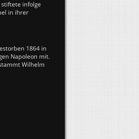
tiftete infolge
l in ihrer
gestorben 1864 in
egen Napoleon mit.
 stammt Wilhelm