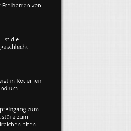
r Freiherren von
 ist die
sgeschlecht
igt in Rot einen
 und um
upteingang zum
austüre zum
lreichen alten