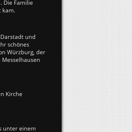
 Die Familie
t kam.
 Darstadt und
ehr schönes
von Würzburg, der
in Messelhausen
en Kirche
es unter einem