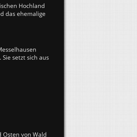
kischen Hochland
nd das ehemalige
Messelhausen
Sie setzt sich aus
nd Osten von Wald